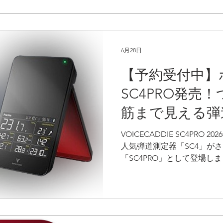
6月28日
【予約受付中】
SC4PRO発売
筋まで見える弾
VOICECADDIE SC4PRO
人気弾道測定器「SC4」が
「SC4PRO」として登場し
だけで計測できるSC4の手
に、進化したアプリと新た
以上に本格的な弾道分析が
VOICECADDIE S 3Dド
SC4PRO最大の進化は「打