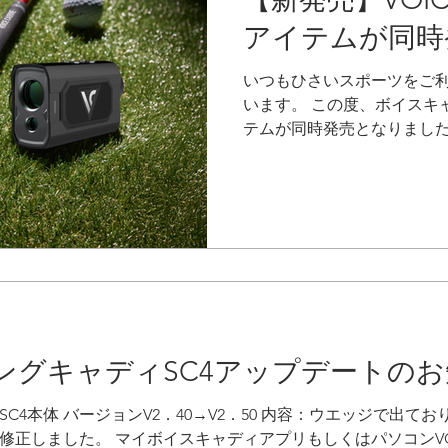
すことをお詫び申し上げます。 
アイテムが同時
請を行っており、承認が完
る予定です。公開まで2週間
いつもひさいスポーツをご
前後
います。 この度、ボイスキ
テムが同時発売となりました
ンショップならクーポンのご
購入いただけます。また期
オリジナル氷のうをプレゼント
イスキャディ史上最少サイズ！ V
クトさと使いやすさを追求し
・ボイスキャディ史上最少サ
ートやクラブに簡単装着 ・わ
格は驚きの22,000円（税
ケットに入れても気になら
ングキャディSC4アップデートの
※ひさいスポーツオンライン
距離計 FIT2 ゴルフ場で
C4本体 バージョンV2．40→V2．50 内容：ウエッジで出て
FIT2は性能だけでなくデ
修正しました。 マイボイスキャディアプリもしくはパソコンV
離計です。 ・個性を演出で