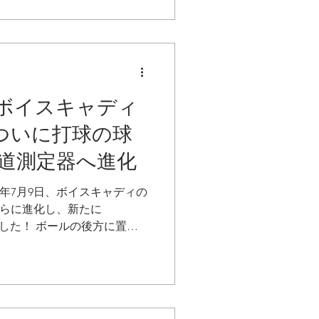
ボイスキャディ
！ついに打球の球
道測定器へ進化
 2026年7月9日、ボイスキャディの
さらに進化し、新たに
ました！ ボールの後方に置く
軽さや使いやすさはそのまま
な計測項目により、これまで
可能になりました。
ライビングレンジ SC4PRO
球の球筋」が見えること 従来