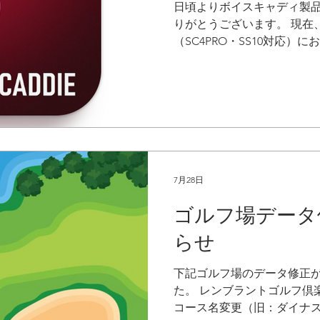
日頃よりボイスキャディ製
りがとうございます。 現在、アプ
（SC4PRO・SS10対応
が強制終了してしまう不具合
不具合の内容 「VOICECAD
の本数を初期設定の22本よ
の環境において「VOICECAD
swingcaddie」が強制
す。 「VOICECADDIE 
る22本のクラブのうち、少
（★）」を付けた状態でマ
7月28日
があります。 初期設定のク
ゴルフ場データ
（★）」をすべて外したり
クラブを削除したりすると、
らせ
り、一部の環境でアプリが
ることを確認しております。 
下記ゴルフ場のデータ修正
上を「お気に入り（★）」
た。 レンブラントゴルフ倶
ださい。...
コース名変更（旧：ダイナス