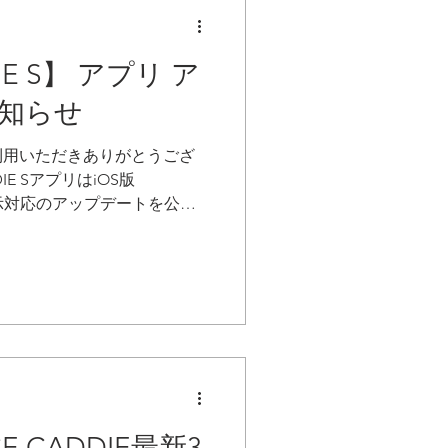
リー・トータル） スイングス
出し角 打ち出し方向 ミート
確認することができました。 こ
IE S】 アプリ ア
道測定器でしたが、 「なぜ
知らせ
だったのか」 までは分かり
は新たに スピン軸 サイドスピ
利用いただきありがとうござ
により、ドロー・フェードはも
IE SアプリはiOS版
といった左右の曲がりを含め
本語表示対応のアップデートを公開
 VOICECADDIE S
つきましてはGoogle Playで
、最新バージョン
が遅れております。そのため、現在
1.2.05）では、画面が英語表記の
━━━━━━━━━━━━━
17日 ・iOS版 バージョン：
容】 アプリ内の英語表記を日本
 S ・Android版 バージョン：
10 ━━━━━━━━━━━━━━
 CADDIE最新3
様にはご不便をおかけしておりま