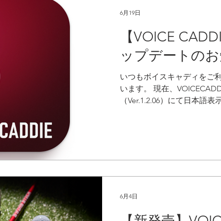
のSC4では、 飛距離（キャ
6月19日
ピード ボールスピード 打ち
率 バックスピン量 などを
【VOICE CADD
れだけでも十分に高性能な弾
ップデートのお
曲がったのか」「どんな球筋
ませんでした。 SC4PROで
いつもボイスキャディをご
ン量 の表示に対応。 これ
います。 現在、VOICECADD
ちろん、フックやスライス
（Ver.1.2.06）にて日
た弾道解析が可能になりました。
しております。 Android版に
SC4PRO...
の承認手続きの都合により
（Ver.1.2.06）の公開
配信中のAndroid版（Ver.
ままとなっております。 ━
・アップデート日：2026年6月
1.2.06 【アップデート内
語表記へ変更 VOICECADDIE
6月4日
1.2.05 ・対象モデル SS
【新発売】VOICE
Androidをご利用のお客