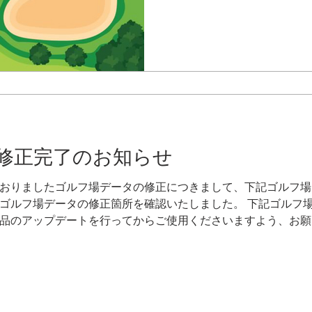
ィ有明GC／OUT・INコース
コース】 3番ホール：カー
グリーン右側にバンカー追加
追加 5番ホール：グリーン右
ホール：2グリーンから1グリ
SOUTHコース1番ホールと
イングエリアが近接してい
ラーを防止するためティー
し、境界範囲を縮小 希望丘
修正完了のお知らせ
ュレーション情報追加 真名
ス 千葉県 8番ホール：レッ
おりましたゴルフ場データの修正につきまして、下記ゴルフ場
ル：PAR4→PAR3へ変更
ゴルフ場データの修正箇所を確認いたしました。 下記ゴルフ
設 12番ホール：レッドバン
品のアップデートを行ってからご使用くださいますよう、お願
イングエリア位置修正 14番ホ
のティーンググラウンド位置を修正いたしました。 ・真名Ｃ
ティーイングエリアを後方
 ・東京ロイヤルＧＣ 全ホール１グリーン化 ・軽井沢７２南
国際ゴルフクラブ ３，５バンカー位置、６，７，８番１グリー