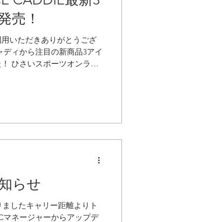
現在、Google Playへ再申
発売！
了次第アップデートを公開す
程度を見込んでおりますが、
利用いただきありがとうござ
ャディから注目の新商品3アイ
！ ひさいスポーツオンライ
使用で全商品15％OFFでご
間限定で、ご購入特典として
！ レーザー距離計 EL3 ボ
OICECADDIE EL3 コンパ
た新モデル「EL3」が登場。
イズ ・マグネット搭載でカ
ずか117gの超軽量設計 ・価
込） 軽量コンパクトなので、ポ
ず、快適にプレーできます。
お知らせ
ショップ限定販売 レーザー
映える2つのカラーバリエーション
おりましたキャリー距離よりト
ザインにもこだわったレーザー距
Cマネージャーからアップデ
きる2種類のカラー展開 ・今