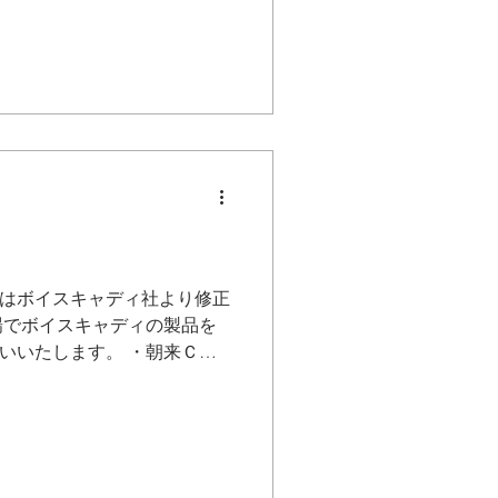
 表蔵王国際 GC 宮城県 【西
ト道路左側のグリーンへ変更、
 4番ホール：右側にバンカー
側にバンカー追加 6・7・8番
ーンへ変更 潮来 CC 茨城県
OUTコース1番ホールのティー
るため、機器のコース認識エ
イングエリアの位置を調整
ＣＣ 栃木県 グリーンアンジ
ＣＣゲーリープレーヤーコー
ドバンカー追加 10番ホー
はボイスキャディ社より修正
、ティーイングエリアを前方へ移
場でボイスキャディの製品を
カー追加 13番ホール：ティー
いいたします。 ・朝来Ｃ
ール：PAR4→PAR5へ変更、
Ｃ ８，１０、１３，１４番
コース グリーンアンジュレ
ン化 上記５コース弊社で変