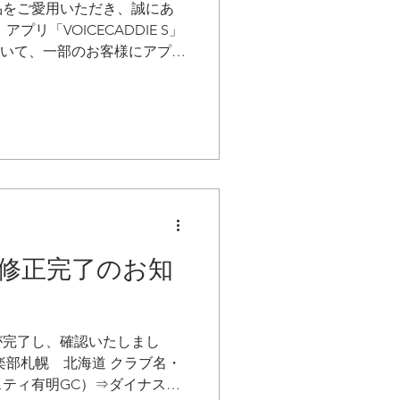
品をご愛用いただき、誠にあ
リ「VOICECADDIE S」
）において、一部のお客様にアプリ
が確認されております。 ■
DIE S」のマイバッグでクラブ
り少なく変更した場合、一部
DIE S」および「My
終了する不具合が発生しておりま
S」アプリでは、初期登録されてい
なくとも1本は「お気に入り
イバッグに登録しておく必要
ラブから「お気に入り
修正完了のお知
、お気に入りを外した状態で
クラブ登録が22本未満とな
強制終了する不具合が発生す
■ 対処方法 22本の中で1本以
が完了し、確認いたしまし
に設定した状態に設定してく
楽部札幌 北海道 クラブ名・
ティ有明GC）⇒ダイナステ