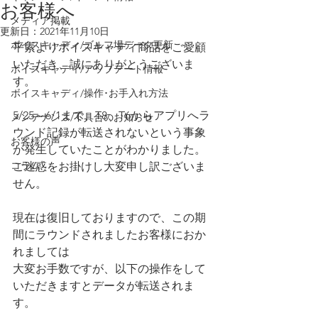
お客様へ
メディア掲載
更新日：
2021年11月10日
ボイスキャディ/ゴルフ場データ更新
平素よりボイスキャディ商品をご愛顧
いただき、誠にありがとうございま
ボイスキャディ/アップデート情報
す。
ボイスキャディ/操作･お手入れ方法
5/25～6/1まで、T8、T6からアプリへラ
メンテナンス/不具合のお知らせ
ウンド記録が転送されないという事象
お客様の声
が発生していたことがわかりました。
コラム
ご迷惑をお掛けし大変申し訳ございま
せん。
現在は復旧しておりますので、この期
間にラウンドされましたお客様におか
れましては
大変お手数ですが、以下の操作をして
いただきますとデータが転送されま
す。