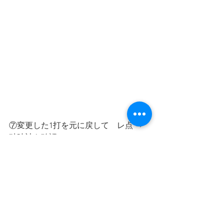
⑦変更した1打を元に戻して　レ点 ⇒ 
砂時計を確認
これで記録が転送されます。
大変お手数をお掛けし申し訳ございま
せん。
何卒よろしくお願い申し上げます。