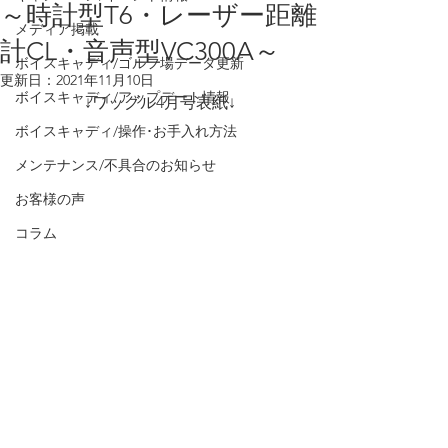
～時計型T6・レーザー距離
メディア掲載
計CL・音声型VC300A～
ボイスキャディ/ゴルフ場データ更新
更新日：
2021年11月10日
ボイスキャディ/アップデート情報
↓ワッグル4月号表紙↓
ボイスキャディ/操作･お手入れ方法
メンテナンス/不具合のお知らせ
お客様の声
コラム