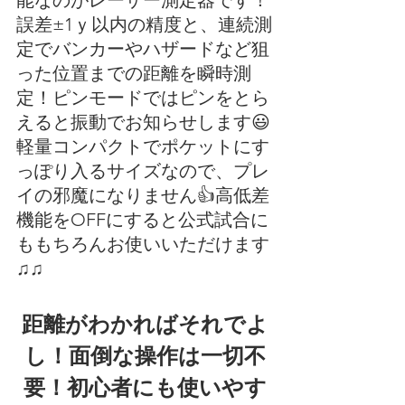
能なのがレーザー測定器です！
誤差±1ｙ以内の精度と、連続測
定でバンカーやハザードなど狙
った位置までの距離を瞬時測
定！ピンモードではピンをとら
えると振動でお知らせします😃
軽量コンパクトでポケットにす
っぽり入るサイズなので、プレ
イの邪魔になりません👍高低差
機能をOFFにすると公式試合に
ももちろんお使いいただけます
♫♫
距離がわかればそれでよ
し！面倒な操作は一切不
要！初心者にも使いやす