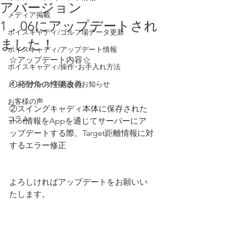
アバージョン
メディア掲載
1．06にアップデートされ
ボイスキャディ/ゴルフ場データ更新
ました！
ボイスキャディ/アップデート情報
☆アップデート内容☆
ボイスキャディ/操作･お手入れ方法
メンテナンス/不具合のお知らせ
①発射角の性能改善
お客様の声
②スイングキャディ本体に保存された
コラム
shot情報をAppを通じてサーバーにア
ップデートする際、Target距離情報に対
するエラー修正
よろしければアップデートをお願いい
たします。