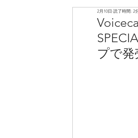
2月10日
読了時間: 2
ボイスキャディ/アップデ
Voice
SPEC
お客様の声
コラム
プで発