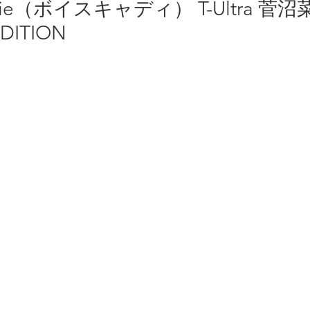
ddie（ボイスキャディ） T-Ultra 菅
EDITION