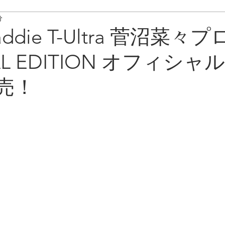
分
ート情報
ボイスキャディ/操作･お手入れ方法
メンテナンス/
caddie T-Ultra 菅沼菜々プ
IAL EDITION オフィシ
売！