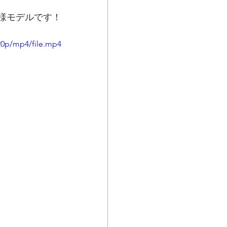
様モデルです！
20p/mp4/file.mp4