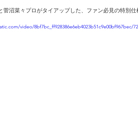
と菅沼菜々プロがタイアップした、ファン必見の特別仕
static.com/video/8bf7bc_ff928386e6eb4023b51c9e00bf967bec/7