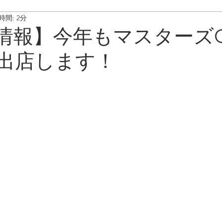
時間: 2分
ート情報
ボイスキャディ/操作･お手入れ方法
メンテナンス/
情報】今年もマスターズ
出店します！