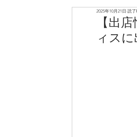
2025年10月21日
読了
ボイスキャディ/アップデ
【出店
ィスに
お客様の声
コラム