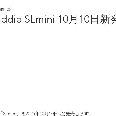
間: 2分
ート情報
ボイスキャディ/操作･お手入れ方法
メンテナンス/
caddie SLmini 10月10
Lmini」を2025年10月10日(金)発売します！