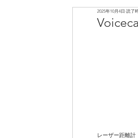
2025年10月4日
読了時
ボイスキャディ/アップデ
Voice
お客様の声
コラム
レーザー距離計「S