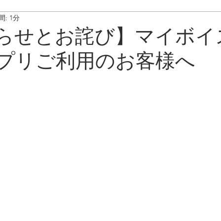
: 1分
ート情報
ボイスキャディ/操作･お手入れ方法
メンテナンス/
らせとお詫び】マイボイ
プリご利用のお客様へ