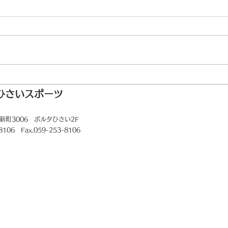
ゴルフ場データ修正完
ひさいスポーツ
DDIE S 不具合に関
新町3006
ポルタひさい2F
-8106 Fax.059-253-8106