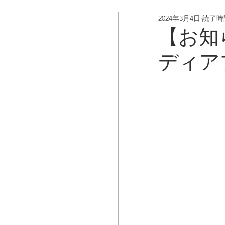
2024年3月4日
読了時間
ボイスキャディ/アップデ
【お知
ディア
お客様の声
コラム