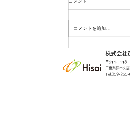
コメント
コメントを追加…
株式会社
〒514-1118
【お知らせ】VOICECA
三重県津市久居
しまして
Tel.059-255