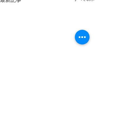
ゴルフ様データ
のお知らせ
お客様よりご依頼
コメント
おりましたゴルフ
修正につきまして
フ場はボイスキャ
コメントを追加…
ゴルフ場データ修正完了