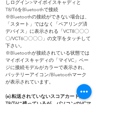
しログイン>マイボイスキャディと
T8/T6をBluetoothで接続
※Bluetoothの接続ができない場合は、
「スタート」ではなく「ペアリング済
デバイス」に表示される「VCT8〇〇〇
〇/VCT6〇〇〇〇」の文字をタッチして
下さい。
※Bluetoothが接続されている状態では
マイボイスキャディの「マイVC」ペー
ジに接続モデルがカラーで表示され、
バッテリーアイコン/Bluetoothマーク
が表示されています。
(e).転送されていないスコアカードが
T8/T6に残っているが、パソコンのVCマ
ネージャーでスコアカードアップロー
ドを選択すると「ダウンロードできる
データがありません」と表示される
→T9の(b)と同様の操作を行ってくださ