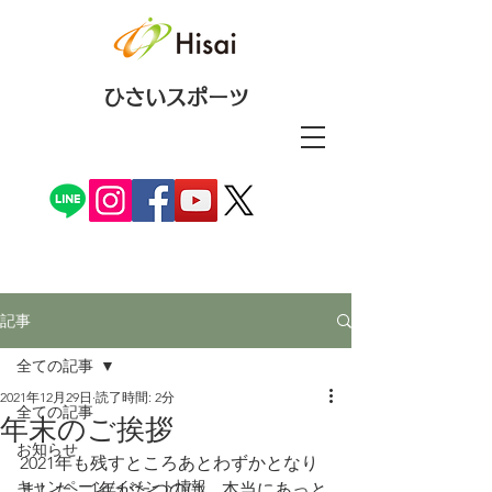
ひさいスポーツ
記事
全ての記事
2021年12月29日
読了時間: 2分
全ての記事
年末のご挨拶
お知らせ
2021年も残すところあとわずかとなり
キャンペーン/イベント情報
ました。1年がたつのは、本当にあっと