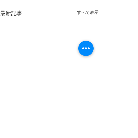
すべて表示
最新記事
ゴルフ様データ
のお知らせ
お客様よりご依頼
コメント
おりましたゴルフ