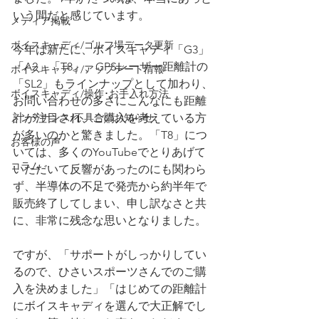
いう間だと感じています。
メディア掲載
ボイスキャディ/ゴルフ場データ更新
今年は新たに、ボイスキャディ「G3」
「A2」「T8」、GPSレーザー距離計の
ボイスキャディ/アップデート情報
「SL2」もラインナップとして加わり、
ボイスキャディ/操作･お手入れ方法
お問い合わせの多さにこんなにも距離
メンテナンス/不具合のお知らせ
計が注目され、ご購入を考えている方
が多いのかと驚きました。「T8」につ
お客様の声
いては、多くのYouTubeでとりあげて
コラム
いただいて反響があったのにも関わら
ず、半導体の不足で発売から約半年で
販売終了してしまい、申し訳なさと共
に、非常に残念な思いとなりました。
ですが、「サポートがしっかりしてい
るので、ひさいスポーツさんでのご購
入を決めました」「はじめての距離計
にボイスキャディを選んで大正解でし