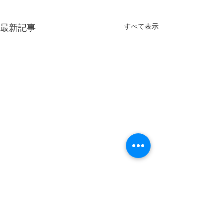
すべて表示
最新記事
ゴルフ様データ
のお知らせ
お客様よりご依頼
コメント
おりましたゴルフ