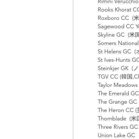
Rimini Verucch
Rooks Khorat C
Roxboro CC
Sagewood CC Y
Skyline GC  
Somers Natio
St Helens GC
St Ives-Hunts
Steinkjer GK  
TGV CC (韓国,C
Taylor Meado
The Emerald G
The Grange GC
The Heron CC
Thornblade 
Three Rivers
Union Lake G