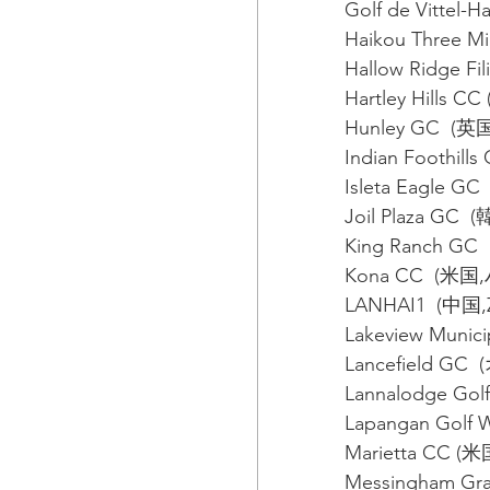
Golf de Vittel-
Haikou Three M
Hallow Ridge 
Hartley Hill
Hunley GC  (英
Indian Foothi
Isleta Eagle
Joil Plaza GC  
King Ranch G
Kona CC  (米国
LANHAI1  (中国,Z
Lakeview Mun
Lancefield GC
Lannalodge G
Lapangan Gol
Marietta CC 
Messingham Gr