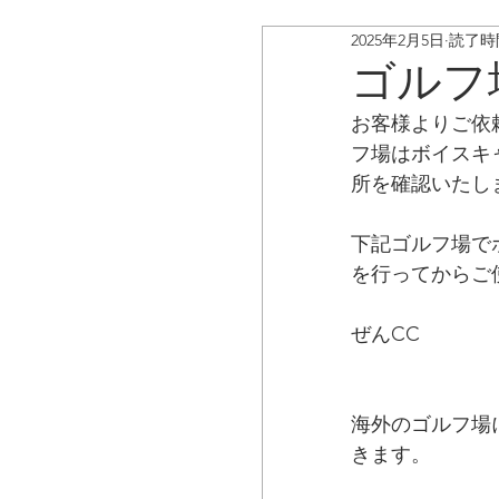
2025年2月5日
読了時間
ボイスキャディ/アップデ
ゴルフ
お客様よりご依
お客様の声
コラム
フ場はボイスキ
所を確認いたし
下記ゴルフ場で
を行ってからご
ぜんCC
海外のゴルフ場
きます。