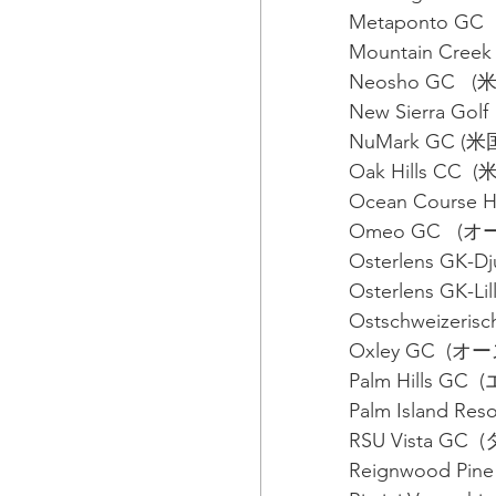
Metaponto GC  
Mountain Cree
Neosho GC  
New Sierra Gol
NuMark GC 
Oak Hills CC
Ocean Course 
Omeo GC   (オ
Osterlens GK-
Osterlens GK-L
Ostschweizeris
Oxley GC  (オ
Palm Hills GC 
Palm Island Re
RSU Vista GC 
Reignwood Pine 