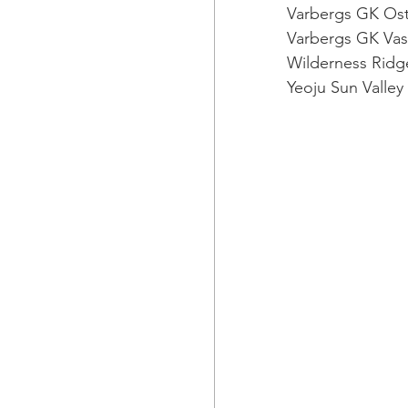
Varbergs GK O
Varbergs GK V
Wilderness R
Yeoju Sun Valle