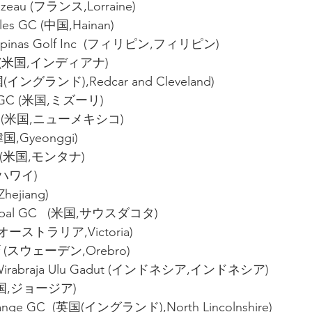
Hazeau (フランス,Lorraine)
iles GC (中国,Hainan)
Filipinas Golf Inc  (フィリピン,フィリピン)
s CC (米国,インディアナ)
国(イングランド),Redcar and Cleveland)
lls GC (米国,ミズーリ)
 GC  (米国,ニューメキシコ)
(韓国,Gyeonggi)
C  (米国,モンタナ)
,ハワイ)
hejiang)
icipal GC   (米国,サウスダコタ)
  (オーストラリア,Victoria)
olf (スウェーデン,Orebro)
f Wirabraja Ulu Gadut (インドネシア,インドネシア)
(米国,ジョージア)
ange GC  (英国(イングランド),North Lincolnshire)