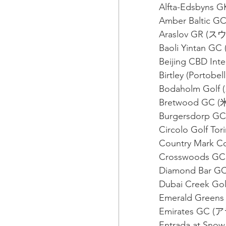
Alfta-Edsbyns
Amber Baltic 
Araslov GR (
Baoli Yintan G
Beijing CBD Inte
Birtley (Porto
Bodaholm Gol
Bretwood G
Burgersdorp 
Circolo Golf T
Country Mark
Crosswoods 
Diamond Bar
Dubai Creek G
Emerald Gree
Emirates GC
Entrada at Sn