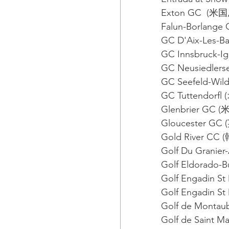
Exton GC  (
Falun-Borlang
GC D'Aix-Les-B
GC Innsbruck-I
GC Neusiedler
GC Seefeld-Wi
GC Tuttendorf
Glenbrier GC
Gloucester GC
Gold River CC
Golf Du Granie
Golf Eldorado-
Golf Engadin S
Golf Engadin S
Golf de Montau
Golf de Saint 