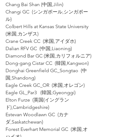
Chang Bai Shan (中国,Jilin)
Changi GC  (シンガポール,シンガポー
ル)
Colbert Hills at Kansas State University  
(米国,カンザス)
Crane Creek CC  (米国,アイダホ)
Dalian RFV GC  (中国,Liaoning)
Diamond Bar GC (米国,カリフォルニア)
Dong-gang Cistar CC  (韓国,Kangwon)
Donghai Greenfield GC_Songtao  (中
国,Shandong)
Eagle Creek GC_OR  (米国,オレゴン)
Eagle GL_Par3   (韓国,Gyeonggi)
Elton Furze  (英国(イングラン
ド),Cambridgeshire)
Estevan Woodlawn GC  (カナ
ダ,Saskatchewan)
Forest Everhart Memorial GC  (米国,オ
ハイオ)