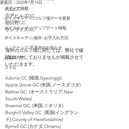
更新日：
2025年1月16日
メディア掲載
久山CC
宍戸ヒルズGC
ボイスキャディ/ゴルフ場データ更新
朝日野CC
ボイスキャディ/アップデート情報
サンライズGC
ボイスキャディ/操作･お手入れ方法
メンテナンス/不具合のお知らせ
海外のゴルフ場に関しては、弊社で確
認はいたしておりませんが掲載させて
お客様の声
いただきます。
コラム
Adonis CC (韓国,Gyeonggi)
Apple Grove GC (米国,ノースダコタ)
Batlow GC  (オーストラリア,New 
South Wales)
Braemar GC  (米国,ミネソタ)
Burghill Valley GC  (英国(イングラン
ド),County of Herefordshire)
Byrnell GC (カナダ,Ontario)