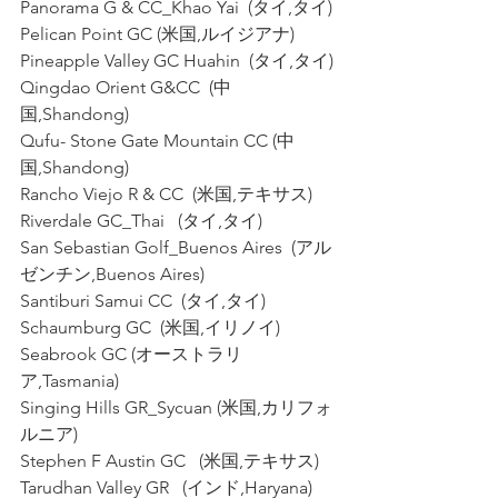
Panorama G & CC_Khao Yai  (タイ,タイ)
Pelican Point GC (米国,ルイジアナ)
Pineapple Valley GC Huahin  (タイ,タイ)
Qingdao Orient G&CC  (中
国,Shandong)
Qufu- Stone Gate Mountain CC (中
国,Shandong)
Rancho Viejo R & CC  (米国,テキサス)
Riverdale GC_Thai   (タイ,タイ)
San Sebastian Golf_Buenos Aires  (アル
ゼンチン,Buenos Aires)
Santiburi Samui CC  (タイ,タイ)
Schaumburg GC  (米国,イリノイ)
Seabrook GC (オーストラリ
ア,Tasmania)
Singing Hills GR_Sycuan (米国,カリフォ
ルニア)
Stephen F Austin GC   (米国,テキサス)
Tarudhan Valley GR   (インド,Haryana)