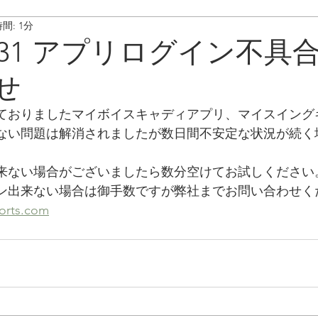
間: 1分
ート情報
ボイスキャディ/操作･お手入れ方法
メンテナンス/
0531 アプリログイン不具
せ
ておりましたマイボイスキャディアプリ、マイスイング
ない問題は解消されましたが数日間不安定な状況が続く
来ない場合がございましたら数分空けてお試しください
ン出来ない場合は御手数ですが弊社までお問い合わせく
orts.com