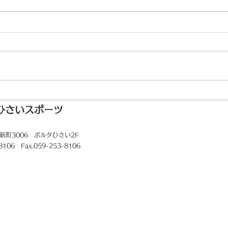
ゴルフ場データ修正完
ひさいスポーツ
DDIE S 不具合に関
新町3006
ポルタひさい2F
-8106 Fax.059-253-8106