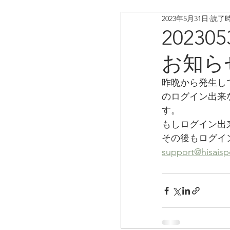
2023年5月31日
読了時
ボイスキャディ/アップデ
2023
お知ら
お客様の声
コラム
昨晩から発生し
のログイン出来
す。
もしログイン出
その後もログイ
support@hisaisp