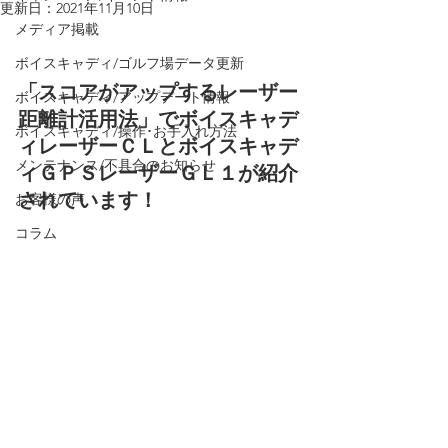
更新日：
2021年11月10日
メディア掲載
ボイスキャディ/ゴルフ場データ更新
「スコアがアップするレーザー
ボイスキャディ/アップデート情報
距離計活用法」でボイスキャデ
ボイスキャディ/操作･お手入れ方法
ィレーザーＣＬとボイスキャデ
メンテナンス/不具合のお知らせ
ィＧＰＳレーザーＧＬ１が紹介
されています！
お客様の声
コラム