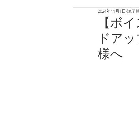
2024年11月1日
読了時
ボイスキャディ/アップデ
【ボイ
ドアッ
お客様の声
コラム
様へ