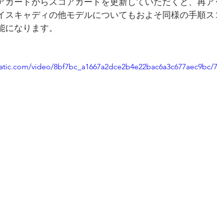
アカードからスコアカードを更新していただくと、再ア
イスキャディの他モデルについてもおよそ同様の手順ス
能になります。
static.com/video/8bf7bc_a1667a2dce2b4e22bac6a3c677aec9bc/