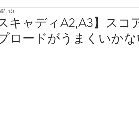
間: 1分
ート情報
ボイスキャディ/操作･お手入れ方法
メンテナンス/
スキャディA2,A3】スコ
プロードがうまくいかな