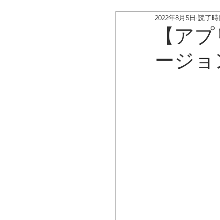
2022年8月5日
読了時間
ボイスキャディ/アップデ
【アプ
ージョ
お客様の声
コラム