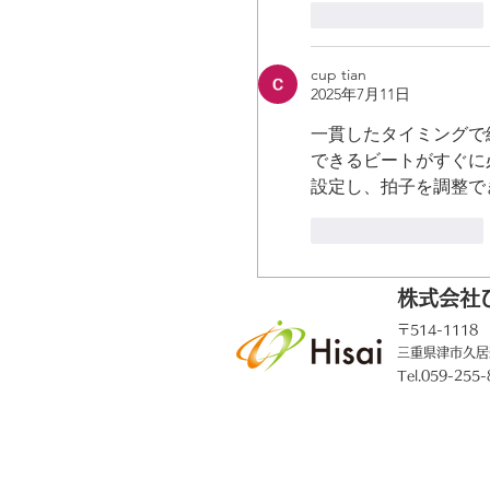
いいね！
返信
cup tian
2025年7月11日
一貫したタイミングで
できるビートがすぐに
設定し、拍子を調整で
いいね！
返信
株式会社
〒514-1118
三重県津市久居
Tel.059-255