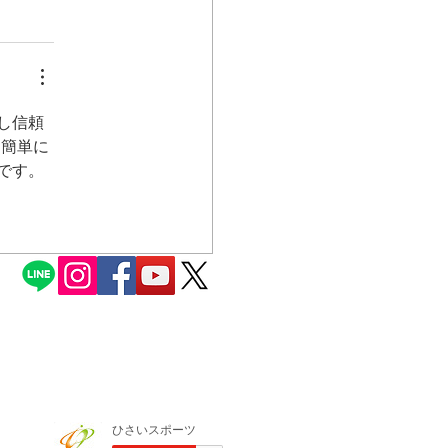
し信頼
を簡単に
です。