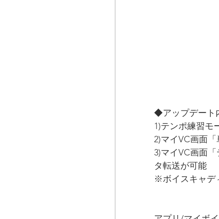
◆アップデート
1)テンポ練習モ
2)マイVC画面
3)マイVC画
タ転送が可能
※ボイスキャデ
アプリ/マイボイス