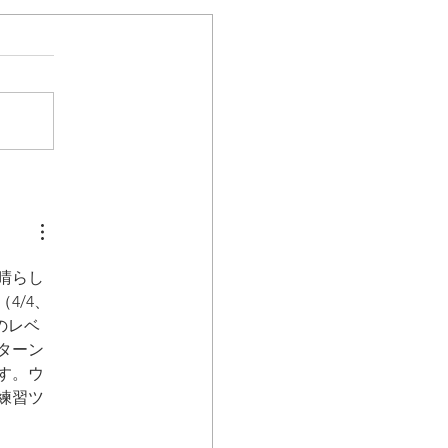
了のお知らせ
晴らし
4/4、
のレベ
ターン
す。ウ
練習ツ