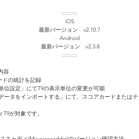
::::::::::
iOS
最新バージョン　v2.10.7
Android
 最新バージョン　v2.3.8
::::::::::
内容
ードの統計を記録
「単位設定」にてT9の表示単位の変更が可能
面「データをインポートする」にて、スコアカードまたは
ィT9が対象です。
キャディ(Myvoicecaddie)のバージョン確認方法