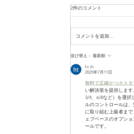
2件のコメント
コメントを追加…
並び替え：
最新順
ht th
2025年7月11日
【お知らせ】VOICECA
しまして
無料で正確かつカスタ
い解決策を提供します
3/4、6/8など）を
ルのコントロールは、
に取り組む上級者まで
ェブベースのオプショ
ールです。