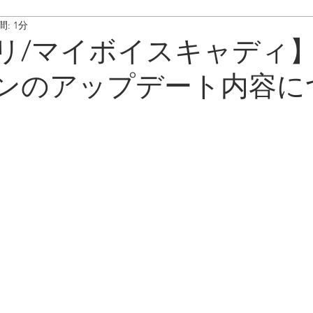
: 1分
ート情報
ボイスキャディ/操作･お手入れ方法
メンテナンス/
リ/マイボイスキャディ
ンのアップデート内容に