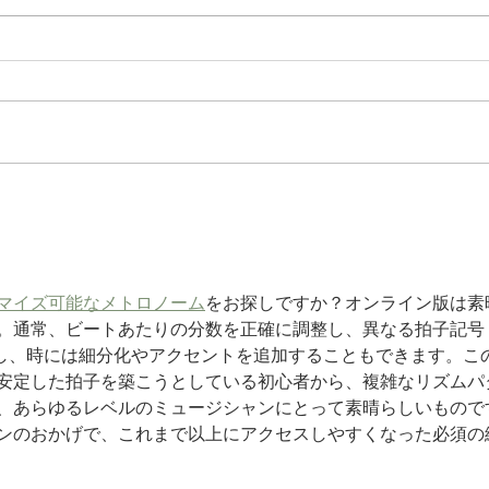
ゴルフ場データ修正完
DDIE S 不具合に関
マイズ可能なメトロノーム
をお探しですか？オンライン版は素
。通常、ビートあたりの分数を正確に調整し、異なる拍子記号（
選択し、時には細分化やアクセントを追加することもできます。こ
安定した拍子を築こうとしている初心者から、複雑なリズムパ
、あらゆるレベルのミュージシャンにとって素晴らしいもので
ンのおかげで、これまで以上にアクセスしやすくなった必須の