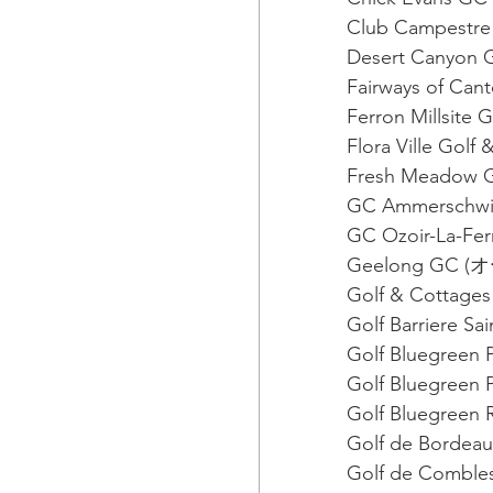
Club Campestre
Desert Canyo
Fairways of 
Ferron Millsit
Flora Ville Go
Fresh Meado
GC Ammerschwih
GC Ozoir-La-Fe
Geelong GC (
Golf & Cottage
Golf Barriere S
Golf Bluegreen
Golf Bluegreen 
Golf Bluegreen
Golf de Bordea
Golf de Comble