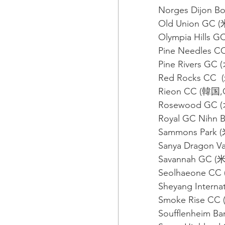
Norges Dijon 
Old Union G
Olympia Hills
Pine Needles
Pine Rivers 
Red Rocks CC
Rieon CC (韓国,
Rosewood GC
Royal GC Nih
Sammons Par
Sanya Dragon Va
Savannah GC
Seolhaeone CC
Sheyang Interna
Smoke Rise 
Soufflenheim 