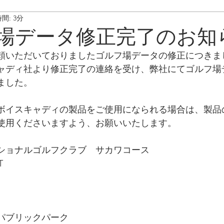
間: 3分
ート情報
ボイスキャディ/操作･お手入れ方法
メンテナンス/
場データ修正完了のお知
頼いただいておりましたゴルフ場データの修正につきま
ャディ社より修正完了の連絡を受け、弊社にてゴルフ場
ました。
ボイスキャディの製品をご使用になられる場合は、製品
使用くださいますよう、お願いいたします。
ショナルゴルフクラブ　サカワコース
T
パブリックパーク