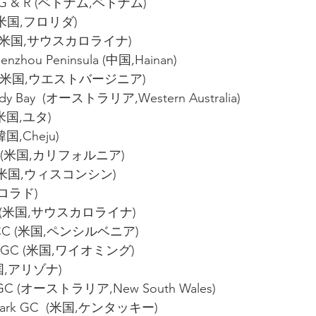
nd G & R (ベトナム,ベトナム)
s (米国,フロリダ)
C  (米国,サウスカロライナ)
henzhou Peninsula (中国,Hainan)
ier (米国,ウエストバージニア)
edy Bay  (オーストラリア,Western Australia)
 (米国,ユタ)
(韓国,Cheju)
 GC (米国,カリフォルニア)
CC (米国,ウィスコンシン)
コロラド)
ns   (米国,サウスカロライナ)
d CC (米国,ペンシルベニア)
ain GC (米国,ワイオミング)
(米国,アリゾナ)
s GC (オーストラリア,New South Wales)
ate Park GC  (米国,ケンタッキー)