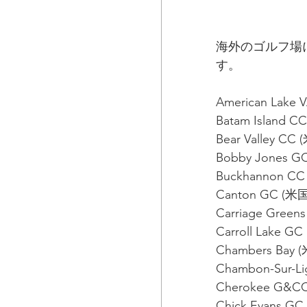
海外のゴルフ場
す。
American Lak
Batam Islan
Bear Valley 
Bobby Jones
Buckhannon
Canton GC (
Carriage Gre
Carroll Lake 
Chambers Ba
Chambon-Sur-L
Cherokee G&
Chick Evans 