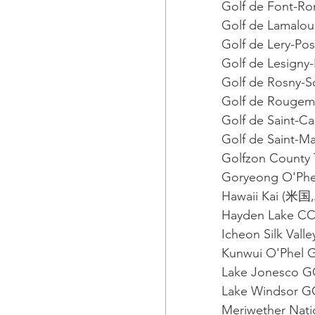
Golf de Font-R
Golf de Lamalo
Golf de Lery-P
Golf de Lesigny
Golf de Rosny-
Golf de Rouge
Golf de Saint-C
Golf de Saint-
Golfzon County
Goryeong O'Ph
Hawaii Kai (米
Hayden Lake 
Icheon Silk Val
Kunwui O'Phel
Lake Jonesco
Lake Windso
Meriwether Na