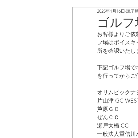
2025年1月16日
読了時
ボイスキャディ/アップデ
ゴルフ
お客様よりご依
お客様の声
コラム
フ場はボイスキ
所を確認いたし
下記ゴルフ場で
を行ってからご
オリムピックナ
片山津 GC WES
芦原ＧＣ
ぜんＣＣ
瀬戸大橋 CC
一般法人重信川