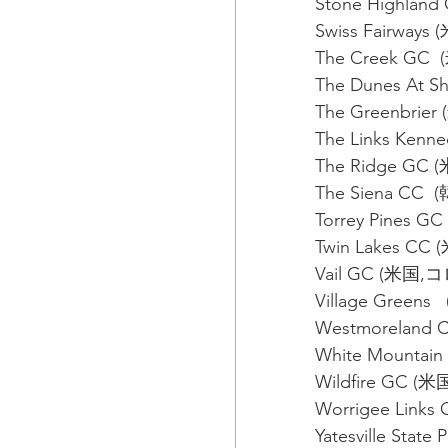
Stone Highla
Swiss Fairway
The Creek G
The Dunes At S
The Greenbr
The Links Kenn
The Ridge GC
The Siena CC  
Torrey Pines
Twin Lakes 
Vail GC (米国,
Village Gree
Westmorelan
White Mount
Wildfire GC 
Worrigee Link
Yatesville St