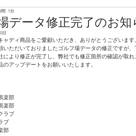
間: 1分
ート情報
ボイスキャディ/操作･お手入れ方法
メンテナンス/
場データ修正完了のお知
10日
キャディ商品をご愛顧いただき、ありがとうございます
頼いただいておりましたゴルフ場データの修正ですが、
社により修正が完了し、弊社でも修正箇所の確認が取れ
品のアップデートをお願いいたします。
倶楽部
倶楽部
クラブ
ラブ
楽部