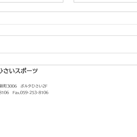
ゴルフ様データ修正完
お客様よりご依頼いただ
ータの修正につきまして
ャディ社より修正完了の
フ場データの修正箇所を
ゴルフ場でボイスキャデ
る場合は、製品のアップ
くださいますよう、お願
了のお知らせ
ひさいスポーツ
Ｃ サウス１番、ＯＵＴ
ド位置を修正いたしまし
新町3006
ポルタひさい2F
-8106 Fax.059-253-8106