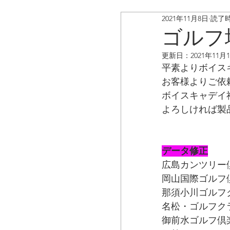
2021年11月8日
読了時
ボイスキャディ/アップデ
ゴルフ
更新日：
2021年11月
お客様の声
コラム
平素よりボイス
お客様よりご依
ボイスキャデイ
よろしければ製
データ修正
広島カンツリー
岡山国際ゴルフ
那須小川ゴルフ
名松・ゴルフク
御前水ゴルフ倶