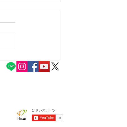
了のお知らせ
いておりましたゴルフ場デ
、下記ゴルフ場はボイスキ
連絡を受け、弊社にてゴル
確認いたしました。 下記
ィの製品をご使用になられ
デートを行ってからご使用
いいたします。 ・朝来Ｃ
１番のティーンググラウン
た。 ・真