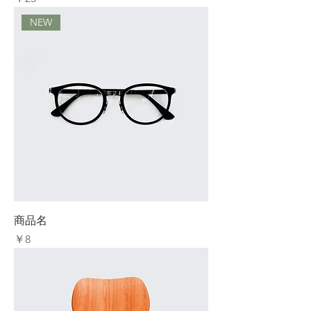
NEW
商品名
価格
￥8