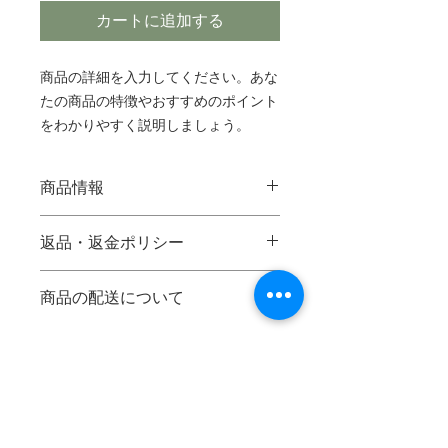
カートに追加する
商品の詳細を入力してください。あな
たの商品の特徴やおすすめのポイント
をわかりやすく説明しましょう。
商品情報
商品の詳細を入力してください。サイ
返品・返金ポリシー
ズ、素材、取扱説明に加え、商品の特
徴やおすすめのポイントなどを説明し
返品・返金ポリシーを入力してくださ
ましょう。
商品の配送について
い。顧客が商品に満足しなかった場合
や、不備があった場合に行う手続きの
配送地域、料金、所要時間、梱包な
手順などを説明しましょう。内容を明
ど、商品の配送に関する情報を入力し
確にすることで顧客からの信頼を獲得
てください。配送情報を明確にするこ
し、安心して商品を購入していただけ
とで顧客からの信頼を獲得し、安心し
ます。
て商品を購入していただけます。