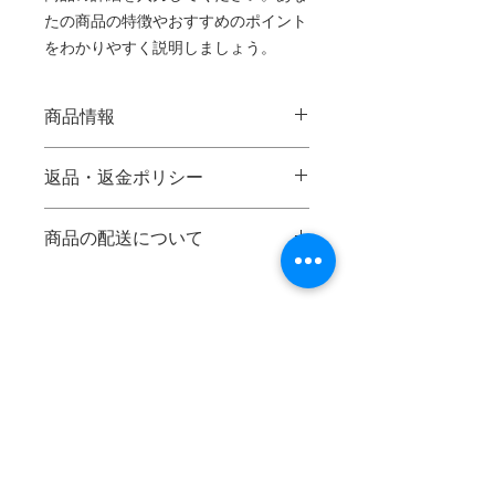
たの商品の特徴やおすすめのポイント
をわかりやすく説明しましょう。
商品情報
商品の詳細を入力してください。サイ
返品・返金ポリシー
ズ、素材、取扱説明に加え、商品の特
徴やおすすめのポイントなどを説明し
返品・返金ポリシーを入力してくださ
ましょう。
商品の配送について
い。顧客が商品に満足しなかった場合
や、不備があった場合に行う手続きの
配送地域、料金、所要時間、梱包な
手順などを説明しましょう。内容を明
ど、商品の配送に関する情報を入力し
確にすることで顧客からの信頼を獲得
てください。配送情報を明確にするこ
し、安心して商品を購入していただけ
とで顧客からの信頼を獲得し、安心し
ます。
て商品を購入していただけます。
ゴルフ用品卸 ボイスキャディ日本総代理店