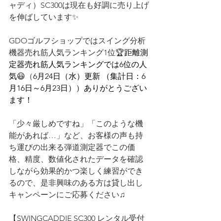
ャディ）SC300は現在も好調に売り上げ
を伸ばしています✨
GDOゴルフショップではスイング分析
機器売れ筋人気ランキング1位🏆
距離測
定器売れ筋人気ランキングでは6位の人
気😃
（
6月24日（水）更新 （集計日：6
月16日～6月23日））
ありがとうござい
ます！
「少々厳しめですね」「このような機
能があれば…」など、お客様の声も持
ち運びの出来る弾道測定器でこの価
格、精度、数値化されたデータを確認
しながら効果的かつ楽しく練習ができ
るので、是非興味のある方は貸し出し
キャンペーンにご応募ください♫
【SWINGCADDIE SC300 レンタル受付