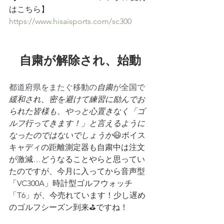
はこちら】
https://www.hisaisports.com/sc300
自粛が解除され、始動
都道府県をまたぐ移動の
自粛
が全国で
緩和され、密を避けて練習に励んでお
られた皆様も、やっと心置きなく「ゴ
ルフ行ってきます！」と言えるように
なったのではないでしょうか
😃ボイス
キャディの距離測定器も自粛中は注文
が激減…どうなることやらと思ってい
たのですが、今月に入ってから音声型
「VC300A」時計型ゴルフウォッチ
「T6」が、今売れています！少し遅め
のゴルフシーズン到来⛳ですね！