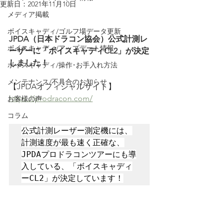
更新日：
2021年11月10日
メディア掲載
ボイスキャディ/ゴルフ場データ更新
JPDA（日本ドラコン協会）公式計測レ
ボイスキャディ/アップデート情報
ーザーに「ボイスキャディCL2」が決定
しました！
ボイスキャディ/操作･お手入れ方法
メンテナンス/不具合のお知らせ
【JPDAオフィシャルサイト】　
https://prodracon.com/
お客様の声
コラム
公式計測レーザー測定機には、
計測速度が最も速く正確な、
JPDAプロドラコンツアーにも導
入している、「ボイスキャディ
ーCL2」が決定しています！