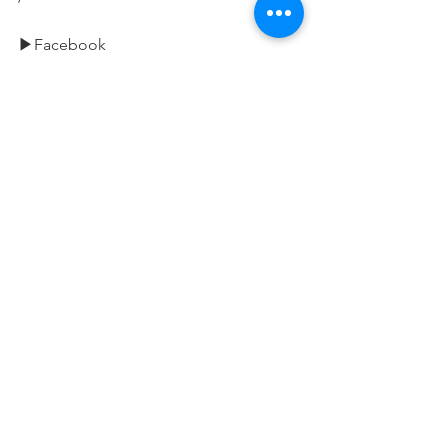
▶Facebook
https://www.facebook.com/hisaisports/ 
▶YouTube
https://www.youtube.com/channel/UCK
H8XqQ5ZDHm53CSMROERwA?
view_as=subscriber
キャンペーン/イベント情報
お知らせ
すべて表示
最新記事