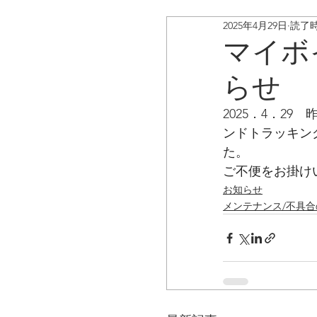
2025年4月29日
読了時
ボイスキャディ/アップデ
マイボ
らせ
お客様の声
コラム
2025．4．29
ンドトラッキン
た。
ご不便をお掛け
お知らせ
メンテナンス/不具