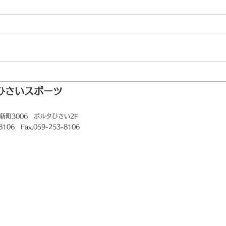
ゴルフ場データ修正完
ひさいスポーツ
DDIE S 不具合に関
新町3006
ポルタひさい2F
-8106 Fax.059-253-8106