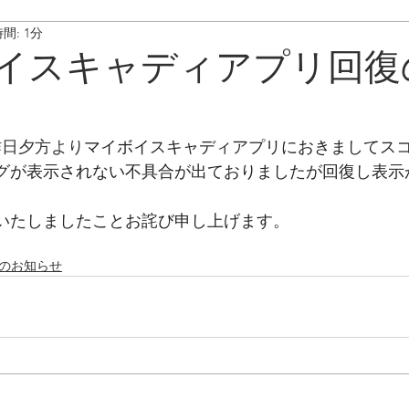
間: 1分
ート情報
ボイスキャディ/操作･お手入れ方法
メンテナンス/
イスキャディアプリ回復
　昨日夕方より
マイボイスキャディアプリにおきましてス
グが表示されない不具合が出ておりましたが回復し表示
いたしましたことお詫び申し上げます。
合のお知らせ