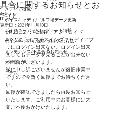
具合に関するお知らせとお
メディア掲載
詫び
ボイスキャディ/ゴルフ場データ更新
更新日：
2021年11月10日
ボイスキャディ/アップデート情報
6月23日21：42現在　アンドロイド、
IOSどちらもマイスイングキャディアプ
ボイスキャディ/操作･お手入れ方法
リにログイン出来ない、ログイン出来
メンテナンス/不具合のお知らせ
ましてもデータを見ることが出来ない
不具合がございます。
お客様の声
誠に申し訳ございませんが復旧作業中
コラム
ですので今暫く回復までお待ちくださ
い。
回復が確認できましたら再度お知らせ
いたします。ご利用中のお客様には大
変ご不便おかけいたします。