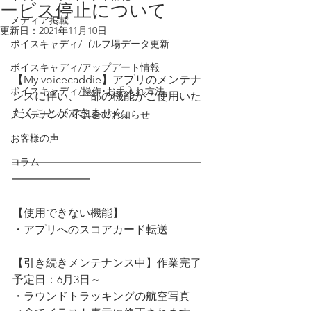
ービス停止について
メディア掲載
更新日：
2021年11月10日
ボイスキャディ/ゴルフ場データ更新
ボイスキャディ/アップデート情報
【My voicecaddie】アプリのメンテナ
ボイスキャディ/操作･お手入れ方法
ンスに伴い、一部の機能がご使用いた
だくことができません。
メンテナンス/不具合のお知らせ
お客様の声
コラム
━━━━━━━━━━━━━━━━━
━━━━━━━
【使用できない機能】
・アプリへのスコアカード転送
【引き続きメンテナンス中】作業完了
予定日：6月3日～
・ラウンドトラッキングの航空写真